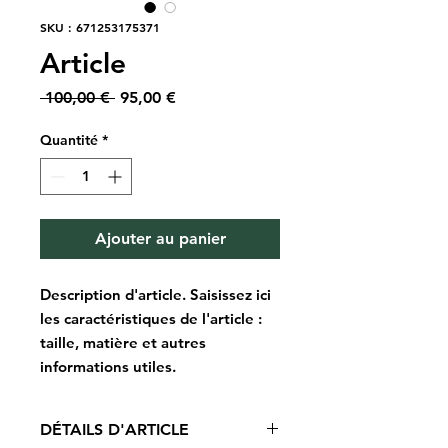
SKU : 671253175371
Article
Prix
Prix
 100,00 € 
95,00 €
original
promotionnel
Quantité
*
Ajouter au panier
Description d'article. Saisissez ici 
les caractéristiques de l'article : 
taille, matière et autres 
informations utiles.
DÉTAILS D'ARTICLE